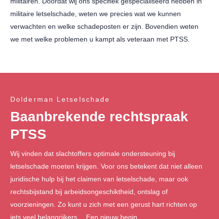
militairen. Doordat wij ons specifiek gespecialiseerd hebben in
militaire letselschade, weten we precies wat we kunnen
verwachten en welke schadeposten er zijn. Bovendien weten
we met welke problemen u kampt als veteraan met PTSS.
Dolderman Letselschade
Baanbrekende rechtspraak
PTSS
Wij vinden dat slachtoffers optimale ondersteuning bij
letselschade moeten krijgen. Voor ons betekent dat niet alleen
juridische hulp bij het claimen van letselschade, maar ook
rechtsbijstand bij arbeidsongeschiktheid, ontslag of
voorzieningen. Zo kunt u zich met een gerust hart richten op
iets veel belangrijkers… Een nieuw begin.