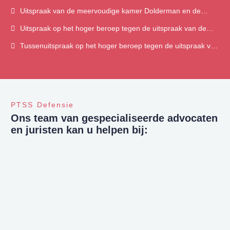
rechtbank Den Haag
Uitspraak van de meervoudige kamer Dolderman en de
korpschef van de politie
Uitspraak op het hoger beroep tegen de uitspraak van de
rechtbank Den Haag
Tussenuitspraak op het hoger beroep tegen de uitspraak van
de rechtbank Den Haag
PTSS Defensie
Ons team van gespecialiseerde advocaten
en juristen kan u helpen bij: