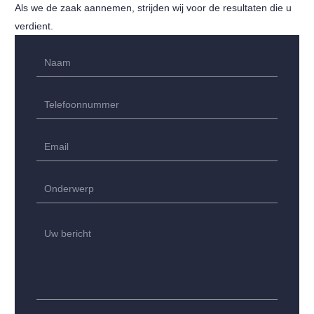
Als we de zaak aannemen, strijden wij voor de resultaten die u
verdient.
Name
(Vereist)
Voornaam
Phone
(Vereist)
Email
(Vereist)
Untitled
(Vereist)
Untitled