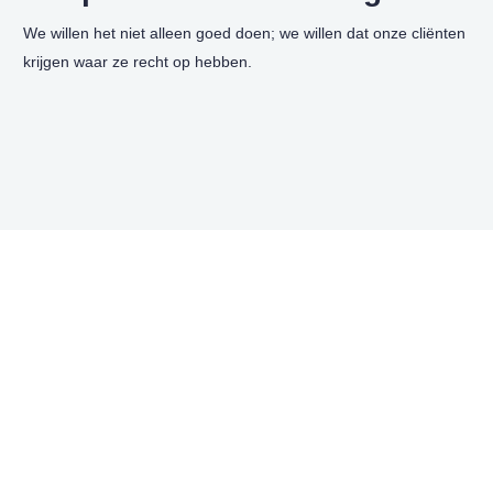
We willen het niet alleen goed doen; we willen dat onze cliënten
krijgen waar ze recht op hebben.
Ellis de Koning
Dank je wel voor alle lieve woorden. Ik heb je steun
en begeleiding in dit lange proces ontzettend
gewaardeerd. Er zijn echt geen woorden die de
lading dekken wat jij voor mij hebt betekend. Meer
dan dankbaar voor alles wat je hebt gedaan en hoe
je mij hebt gesteund. Je…